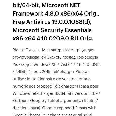
bit/64-bit, Microsoft NET
Framework 4.8.0 x86/x64 Orig.,
Free Antivirus 19.0.0.1088(d),
Microsoft Security Essentials
x86-x64 4.10.0209.0 RU Orig.
Picasa Пикаса - Менеджер-просмотрщик для
структурированой Cкачать последнюю версию
Picasa для Windows XP / Vista / 7 / 8 / 10 (32bit
/ 64bit) 12 oct. 2015 Télécharger Picasa :
utilisez le gestionnaire de vos collections
numériques proposé Télécharger Picasa pour
Windows Télécharger 32/64 bits Version : 3.9 /
Editeur : Google / Téléchargements : 9255 (7
derniers jours). Google replaced Picasa with
Google Photos, but there are several solid