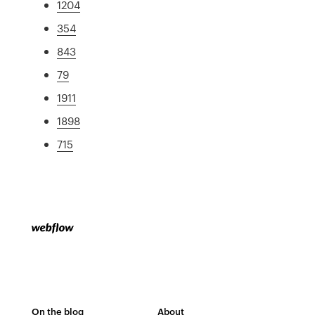
1204
354
843
79
1911
1898
715
On the blog
About