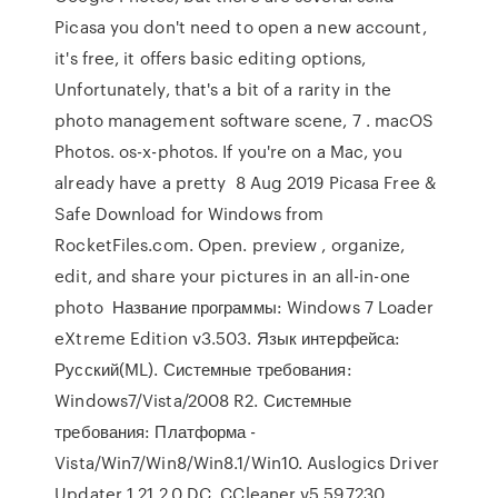
Picasa you don't need to open a new account,
it's free, it offers basic editing options,
Unfortunately, that's a bit of a rarity in the
photo management software scene, 7 . macOS
Photos. os-x-photos. If you're on a Mac, you
already have a pretty 8 Aug 2019 Picasa Free &
Safe Download for Windows from
RocketFiles.com. Open. preview , organize,
edit, and share your pictures in an all-in-one
photo Название программы: Windows 7 Loader
eXtreme Edition v3.503. Язык интерфейса:
Русский(ML). Системные требования:
Windows7/Vista/2008 R2. Системные
требования: Платформа -
Vista/Win7/Win8/Win8.1/Win10. Auslogics Driver
Updater 1.21.2.0 DC, CCleaner v5.59.7230